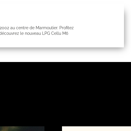
 2002 au centre de Marmoutier. Profitez
t découvrez le nouveau LPG Cellu M6